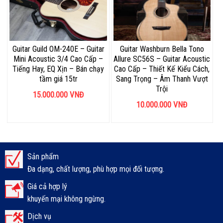
Guitar Guild OM-240E – Guitar
Guitar Washburn Bella Tono
Mini Acoustic 3/4 Cao Cấp –
Allure SC56S – Guitar Acoustic
Tiếng Hay, EQ Xịn – Bán chạy
Cao Cấp – Thiết Kế Kiểu Cách,
tầm giá 15tr
Sang Trọng – Âm Thanh Vượt
Trội
15.000.000
VNĐ
10.000.000
VNĐ
Sản phẩm
Đa dạng, chất lượng, phù hợp mọi đối tượng.
Giá cả hợp lý
khuyến mại không ngừng.
Dịch vụ