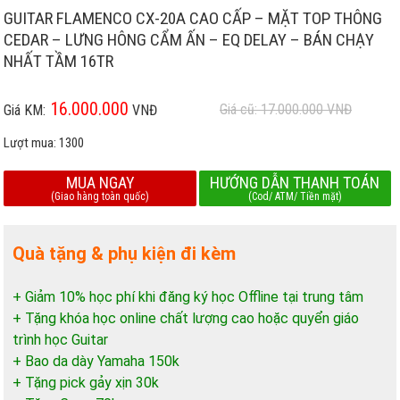
GUITAR FLAMENCO CX-20A CAO CẤP – MẶT TOP THÔNG
CEDAR – LƯNG HÔNG CẨM ẤN – EQ DELAY – BÁN CHẠY
NHẤT TẦM 16TR
16.000.000
Giá cũ: 17.000.000
VNĐ
Giá KM:
VNĐ
Lượt mua:
1300
MUA NGAY
HƯỚNG DẪN THANH TOÁN
(Giao hàng toàn quốc)
(Cod/ ATM/ Tiền mặt)
Quà tặng & phụ kiện đi kèm
+ Giảm 10% học phí khi đăng ký học Offline tại trung tâm
+ Tặng khóa học online chất lượng cao hoặc quyển giáo
trình học Guitar
+ Bao da dày Yamaha 150k
+ Tặng pick gảy xịn 30k