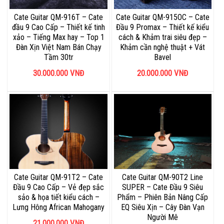
Cate Guitar QM-916T – Cate
Cate Guitar QM-915OC – Cate
đầu 9 Cao Cấp – Thiết kế tinh
Đầu 9 Promax – Thiết kế kiểu
xảo – Tiếng Max hay – Top 1
cách & Khảm trai siêu đẹp –
Đàn Xịn Việt Nam Bán Chạy
Khảm cần nghệ thuật + Vát
Tầm 30tr
Bavel
30.000.000
VNĐ
20.000.000
VNĐ
Cate Guitar QM-91T2 – Cate
Cate Guitar QM-90T2 Line
Đầu 9 Cao Cấp – Vẻ đẹp sắc
SUPER – Cate Đầu 9 Siêu
sảo & họa tiết kiểu cách –
Phẩm – Phiên Bản Nâng Cấp
Lưng Hông African Mahogany
EQ Siêu Xịn – Cây Đàn Vạn
Người Mê
21.000.000
VNĐ