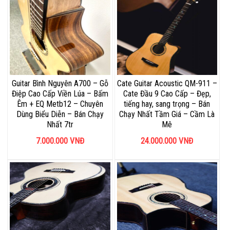
Guitar Bình Nguyên A700 – Gỗ
Cate Guitar Acoustic QM-911 –
Điệp Cao Cấp Viền Lúa – Bấm
Cate Đầu 9 Cao Cấp – Đẹp,
Êm + EQ Metb12 – Chuyên
tiếng hay, sang trọng – Bán
Dùng Biểu Diễn – Bán Chạy
Chạy Nhất Tầm Giá – Cầm Là
Nhất 7tr
Mê
7.000.000
VNĐ
24.000.000
VNĐ