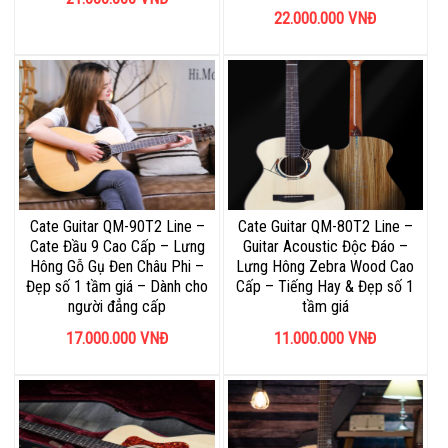
22.000.000
VNĐ
Cate Guitar QM-90T2 Line –
Cate Guitar QM-80T2 Line –
Cate Đầu 9 Cao Cấp – Lưng
Guitar Acoustic Độc Đáo –
Hông Gỗ Gụ Đen Châu Phi –
Lưng Hông Zebra Wood Cao
Đẹp số 1 tầm giá – Dành cho
Cấp – Tiếng Hay & Đẹp số 1
người đẳng cấp
tầm giá
17.000.000
VNĐ
11.000.000
VNĐ