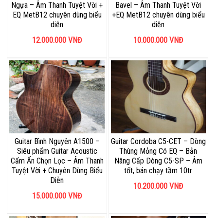
Ngựa – Âm Thanh Tuyệt Vời +
Bavel – Âm Thanh Tuyệt Vời
EQ MetB12 chuyên dùng biểu
+EQ MetB12 chuyên dùng biểu
diễn
diễn
12.000.000
VNĐ
10.000.000
VNĐ
Guitar Bình Nguyên A1500 –
Guitar Cordoba C5-CET – Dòng
Siêu phẩm Guitar Acoustic
Thùng Mỏng Có EQ – Bản
Cẩm Ấn Chọn Lọc – Âm Thanh
Nâng Cấp Dòng C5-SP – Âm
Tuyệt Vời + Chuyên Dùng Biểu
tốt, bán chạy tầm 10tr
Diễn
10.200.000
VNĐ
15.000.000
VNĐ