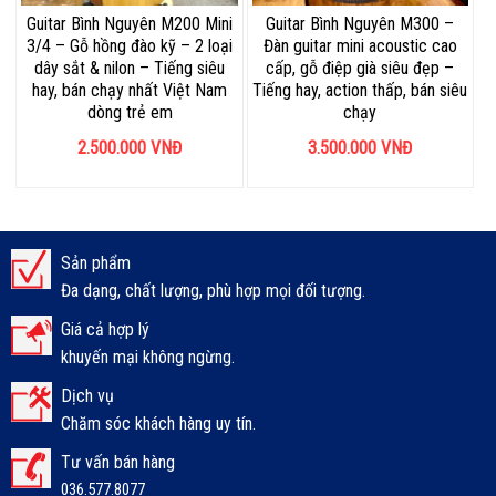
Guitar Bình Nguyên M200 Mini
Guitar Bình Nguyên M300 –
3/4 – Gỗ hồng đào kỹ – 2 loại
Đàn guitar mini acoustic cao
dây sắt & nilon – Tiếng siêu
cấp, gỗ điệp già siêu đẹp –
hay, bán chạy nhất Việt Nam
Tiếng hay, action thấp, bán siêu
dòng trẻ em
chạy
2.500.000
VNĐ
3.500.000
VNĐ
Sản phẩm
Đa dạng, chất lượng, phù hợp mọi đối tượng.
Giá cả hợp lý
khuyến mại không ngừng.
Dịch vụ
Chăm sóc khách hàng uy tín.
Tư vấn bán hàng
036.577.8077