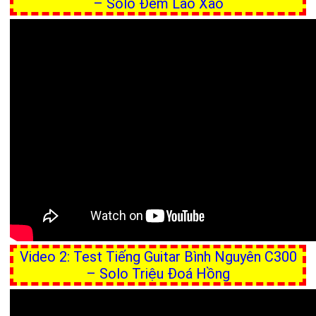
– Solo Đêm Lao Xao
Video 2: Test Tiếng Guitar Bình Nguyên C300
– Solo Triệu Đoá Hồng