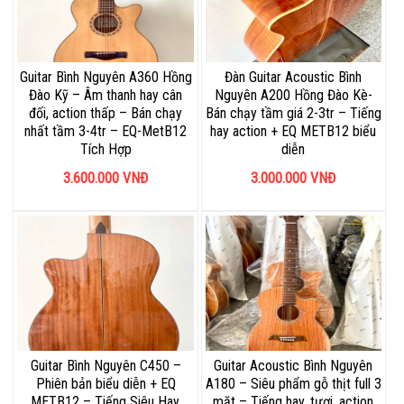
Guitar Bình Nguyên A360 Hồng
Đàn Guitar Acoustic Bình
Đào Kỹ – Âm thanh hay cân
Nguyên A200 Hồng Đào Kè-
đối, action thấp – Bán chạy
Bán chạy tầm giá 2-3tr – Tiếng
nhất tầm 3-4tr – EQ-MetB12
hay action + EQ METB12 biểu
Tích Hợp
diễn
3.600.000
VNĐ
3.000.000
VNĐ
Guitar Bình Nguyên C450 –
Guitar Acoustic Bình Nguyên
Phiên bản biểu diễn + EQ
A180 – Siêu phẩm gỗ thịt full 3
METB12 – Tiếng Siêu Hay,
mặt – Tiếng hay, tươi, action