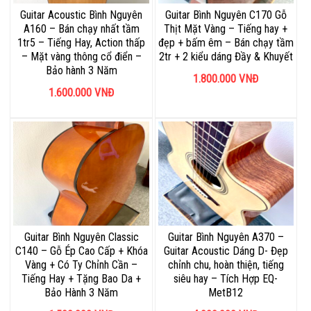
Guitar Acoustic Bình Nguyên
Guitar Bình Nguyên C170 Gỗ
A160 – Bán chạy nhất tầm
Thịt Mặt Vàng – Tiếng hay +
1tr5 – Tiếng Hay, Action thấp
đẹp + bấm êm – Bán chạy tầm
– Mặt vàng thông cổ điển –
2tr + 2 kiểu dáng Đầy & Khuyết
Bảo hành 3 Năm
1.800.000
VNĐ
1.600.000
VNĐ
Guitar Bình Nguyên Classic
Guitar Bình Nguyên A370 –
C140 – Gỗ Ép Cao Cấp + Khóa
Guitar Acoustic Dáng D- Đẹp
Vàng + Có Ty Chỉnh Cần –
chỉnh chu, hoàn thiện, tiếng
Tiếng Hay + Tặng Bao Da +
siêu hay – Tích Hợp EQ-
Bảo Hành 3 Năm
MetB12