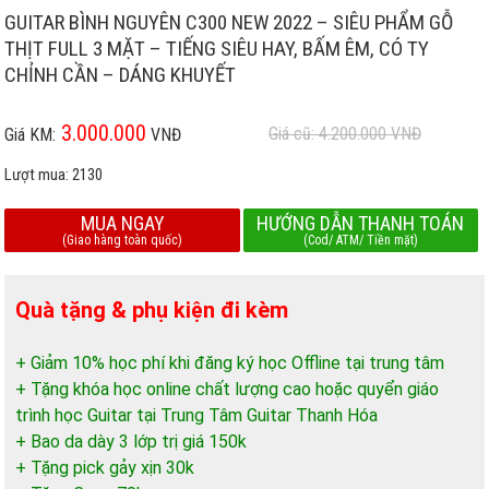
GUITAR BÌNH NGUYÊN C300 NEW 2022 – SIÊU PHẨM GỖ
THỊT FULL 3 MẶT – TIẾNG SIÊU HAY, BẤM ÊM, CÓ TY
CHỈNH CẦN – DÁNG KHUYẾT
3.000.000
Giá cũ: 4.200.000
VNĐ
Giá KM:
VNĐ
Lượt mua:
2130
MUA NGAY
HƯỚNG DẪN THANH TOÁN
(Giao hàng toàn quốc)
(Cod/ ATM/ Tiền mặt)
Quà tặng & phụ kiện đi kèm
+ Giảm 10% học phí khi đăng ký học Offline tại trung tâm
+ Tặng khóa học online chất lượng cao hoặc quyển giáo
trình học Guitar tại Trung Tâm Guitar Thanh Hóa
+ Bao da dày 3 lớp trị giá 150k
+ Tặng pick gảy xịn 30k