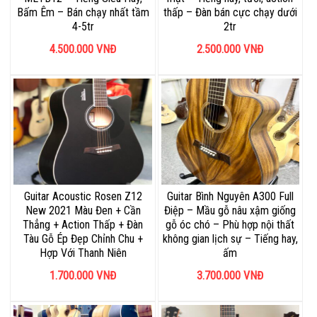
Bấm Êm – Bán chạy nhất tầm
thấp – Đàn bán cực chạy dưới
4-5tr
2tr
4.500.000
VNĐ
2.500.000
VNĐ
Guitar Acoustic Rosen Z12
Guitar Bình Nguyên A300 Full
New 2021 Màu Đen + Cần
Điệp – Mầu gỗ nâu xậm giống
Thẳng + Action Thấp + Đàn
gỗ óc chó – Phù hợp nội thất
Tàu Gỗ Ép Đẹp Chỉnh Chu +
không gian lịch sự – Tiếng hay,
Hợp Với Thanh Niên
ấm
1.700.000
VNĐ
3.700.000
VNĐ