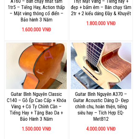
A160 – Bán chạy nhất tầm
Thịt Mặt Vàng – Tiếng hay +
1tr5 – Tiếng Hay, Action thấp
đẹp + bấm êm – Bán chạy tầm
– Mặt vàng thông cổ điển –
2tr + 2 kiểu dáng Đầy & Khuyết
Bảo hành 3 Năm
1.800.000
VNĐ
1.600.000
VNĐ
Guitar Bình Nguyên Classic
Guitar Bình Nguyên A370 –
C140 – Gỗ Ép Cao Cấp + Khóa
Guitar Acoustic Dáng D- Đẹp
Vàng + Có Ty Chỉnh Cần –
chỉnh chu, hoàn thiện, tiếng
Tiếng Hay + Tặng Bao Da +
siêu hay – Tích Hợp EQ-
Bảo Hành 3 Năm
MetB12
1.500.000
VNĐ
4.000.000
VNĐ