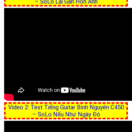
– SoLo Lại Gần Hôn Anh
Video 2: Test Tiếng Guitar Bình Nguyên C450
– SoLo Nếu Như Ngày Đó