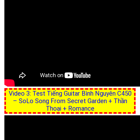
Video 3: Test Tiếng Guitar Bình Nguyên C450
– SoLo Song From Secret Garden + Thần
Thoại + Romance