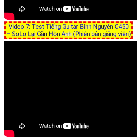
Video 7: Test Tiếng Guitar Bình Nguyên C450
– SoLo Lại Gần Hôn Anh (Phiên bản giảng viên)