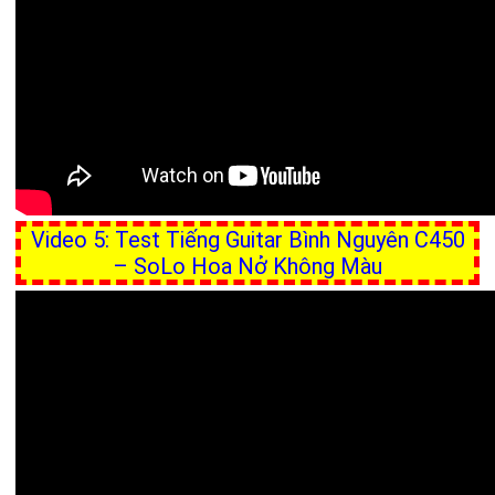
Video 5: Test Tiếng Guitar Bình Nguyên C450
– SoLo Hoa Nở Không Màu