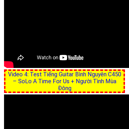
Video 4: Test Tiếng Guitar Bình Nguyên C450
– SoLo A Time For Us + Người Tình Mùa
Đông