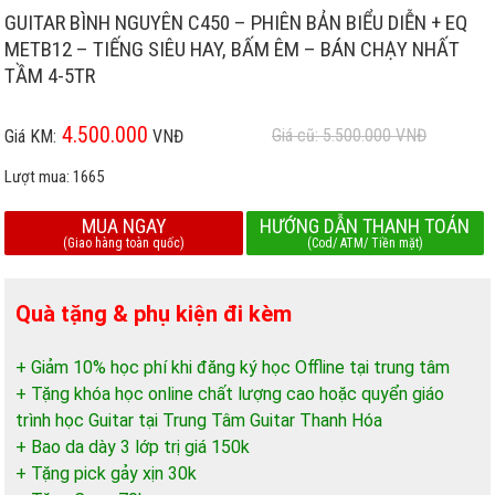
GUITAR BÌNH NGUYÊN C450 – PHIÊN BẢN BIỂU DIỄN + EQ
METB12 – TIẾNG SIÊU HAY, BẤM ÊM – BÁN CHẠY NHẤT
TẦM 4-5TR
4.500.000
Giá cũ: 5.500.000
VNĐ
Giá KM:
VNĐ
Lượt mua:
1665
MUA NGAY
HƯỚNG DẪN THANH TOÁN
(Giao hàng toàn quốc)
(Cod/ ATM/ Tiền mặt)
Quà tặng & phụ kiện đi kèm
+ Giảm 10% học phí khi đăng ký học Offline tại trung tâm
+ Tặng khóa học online chất lượng cao hoặc quyển giáo
trình học Guitar tại Trung Tâm Guitar Thanh Hóa
+ Bao da dày 3 lớp trị giá 150k
+ Tặng pick gảy xịn 30k