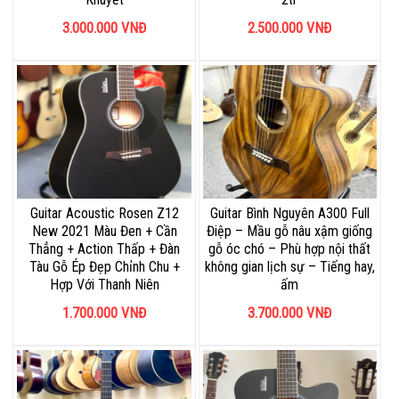
3.000.000
VNĐ
2.500.000
VNĐ
Guitar Acoustic Rosen Z12
Guitar Bình Nguyên A300 Full
New 2021 Màu Đen + Cần
Điệp – Mầu gỗ nâu xậm giống
Thẳng + Action Thấp + Đàn
gỗ óc chó – Phù hợp nội thất
Tàu Gỗ Ép Đẹp Chỉnh Chu +
không gian lịch sự – Tiếng hay,
Hợp Với Thanh Niên
ấm
1.700.000
VNĐ
3.700.000
VNĐ