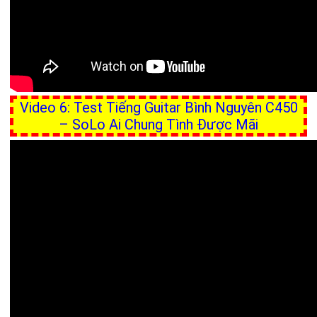
Video 6: Test Tiếng Guitar Bình Nguyên C450
– SoLo Ai Chung Tình Được Mãi