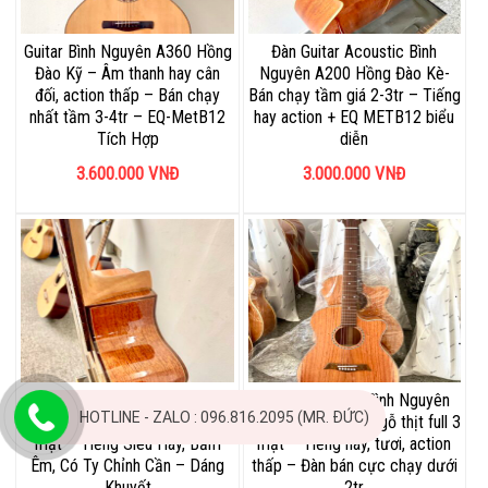
Guitar Bình Nguyên A360 Hồng
Đàn Guitar Acoustic Bình
Đào Kỹ – Âm thanh hay cân
Nguyên A200 Hồng Đào Kè-
đối, action thấp – Bán chạy
Bán chạy tầm giá 2-3tr – Tiếng
nhất tầm 3-4tr – EQ-MetB12
hay action + EQ METB12 biểu
Tích Hợp
diễn
3.600.000
VNĐ
3.000.000
VNĐ
Guitar bình Nguyên C300 New
Guitar Acoustic Bình Nguyên
HOTLINE - ZALO : 096.816.2095 (MR. ĐỨC)
2022 – Siêu phẩm gỗ thịt full 3
A180 – Siêu phẩm gỗ thịt full 3
mặt – Tiếng Siêu Hay, Bấm
mặt – Tiếng hay, tươi, action
Êm, Có Ty Chỉnh Cần – Dáng
thấp – Đàn bán cực chạy dưới
Khuyết
2tr