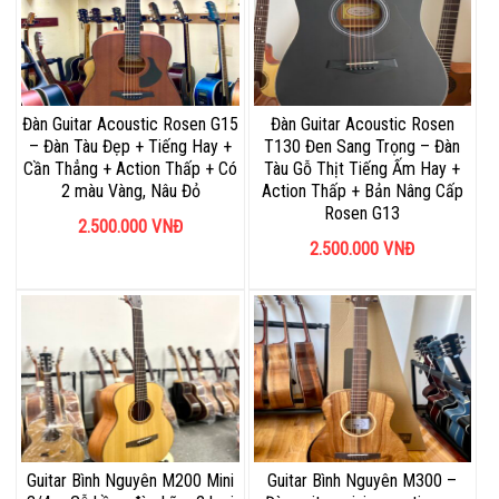
Đàn Guitar Acoustic Rosen G15
Đàn Guitar Acoustic Rosen
– Đàn Tàu Đẹp + Tiếng Hay +
T130 Đen Sang Trọng – Đàn
Cần Thẳng + Action Thấp + Có
Tàu Gỗ Thịt Tiếng Ấm Hay +
2 màu Vàng, Nâu Đỏ
Action Thấp + Bản Nâng Cấp
Rosen G13
2.500.000
VNĐ
2.500.000
VNĐ
Guitar Bình Nguyên M200 Mini
Guitar Bình Nguyên M300 –