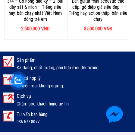
3/4 – Gỗ hồng đào kỹ – 2 loại
Đàn guitar mini acoustic cao
dây sắt & nilon – Tiếng siêu
cấp, gỗ điệp già siêu đẹp –
hay, bán chạy nhất Việt Nam
Tiếng hay, action thấp, bán siêu
dòng trẻ em
chạy
2.500.000
VNĐ
3.500.000
VNĐ
Sản phẩm
Đa dạng, chất lượng, phù hợp mọi đối tượng.
Giá cả hợp lý
khuyến mại không ngừng.
Dịch vụ
Chăm sóc khách hàng uy tín.
Tư vấn bán hàng
036.577.8077