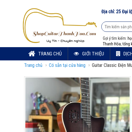
Địa chỉ: 25 Đại
Gợi ý tìm kiếm:
họ
Thanh Hóa
,
tổng 
TRANG CHỦ
GIỚI THIỆU
DỊC
›
›
Trang chủ
Có sẵn tại cửa hàng
Guitar Classic Điện M