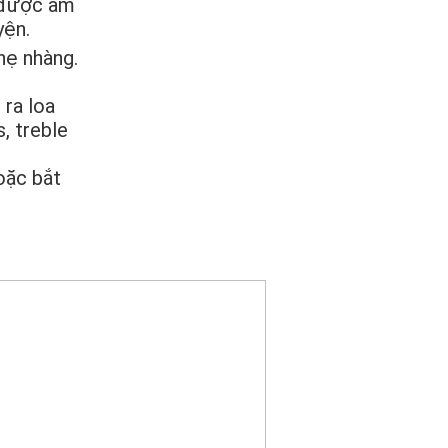
 được âm
yện.
hẹ nhàng.
 ra loa
, treble
oặc bắt