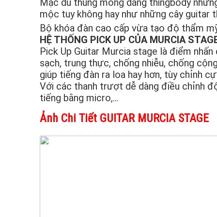
Mặc dù thùng mỏng dáng thingbody nhưng
mộc tuy không hay như những cây guitar t
Bộ khóa đàn cao cấp vừa tạo độ thẩm mỹ, t
HỆ THỐNG PICK UP CỦA MURCIA STAG
Pick Up Guitar Murcia stage là điểm nhấn 
sạch, trung thực, chống nhiễu, chống cộn
giúp tiếng đàn ra loa hay hơn, tùy chỉnh c
Với các thanh trượt dễ dàng điều chỉnh đ
tiếng bằng micro,…
Ảnh Chi Tiết GUITAR MURCIA STAGE