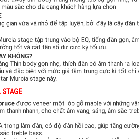
u màu sắc cho đa dạng khách hàng lựa chọn
E
 gian vừa và nhỏ để tập luyện, bởi đây là cây đàn t
Murcia stage tập trung vào bộ EQ, tiếng đàn gọn, â
ưởng tốt và cắt tần số dư cực kỳ tối ưu.
HAY KHÔNG?
ng Thin body gọn nhẹ, thích đàn có âm thanh ra loa
ấu và đặc biệt với mức giá tầm trung cực kì tốt chỉ
tar Murcia stage này.
A STAGE
pruce
được veneer một lớp gỗ maple với những vâ
m thanh nhanh, cho chất âm vang, sáng, âm sắc tre
A trong làm đàn, có độ đàn hồi cao, giúp tăng cườ
sắc treble bass.