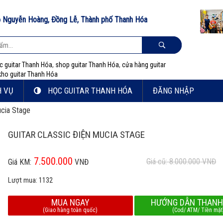
 lộ Nguyễn Hoàng, Đồng Lễ, Thành phố Thanh Hóa
c guitar Thanh Hóa
,
shop guitar Thanh Hóa
,
cửa hàng guitar
kho guitar Thanh Hóa
H VỤ
HỌC GUITAR THANH HÓA
ĐĂNG NHẬP
ucia Stage
GUITAR CLASSIC ĐIỆN MUCIA STAGE
7.500.000
Giá cũ: 8.000.000
VNĐ
Giá KM:
VNĐ
Lượt mua:
1132
MUA NGAY
HƯỚNG DẪN THANH
(Giao hàng toàn quốc)
(Cod/ ATM/ Tiền mặt