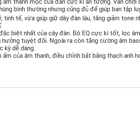
 âm thanh mộc của đàn cực kì ấn tượng. Vẫn chơi
hùng bình thường nhưng cũng đủ để giúp bạn tập lu
inh tế, vừa giúp giữ dây đàn lâu, tăng giảm tone n
E
đặc biệt nhất của cây đàn. Bộ EQ cực kì tốt, lọc âm
g hưởng tuyệt đối. Ngoài ra còn tăng cường âm bass
ực kỳ dễ dàng.
ộ ấm của âm thanh, điều chỉnh bắt bằng thạch anh h