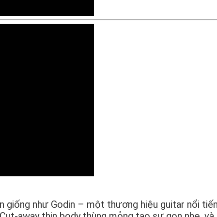
n giống như Godin – một thương hiệu guitar nổi tiến
 Cut-away thin body thùng mỏng tạo sự gọn nhẹ, và 