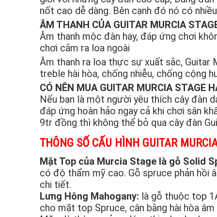
nốt cao dễ dàng. Bên cạnh đó nó có nhiề
ÂM THANH CỦA GUITAR MURCIA STAG
Âm thanh mộc đàn hay, đáp ứng chơi không
chơi cắm ra loa ngoài
Âm thanh ra loa thực sự xuất sắc, Guitar 
treble hài hòa, chống nhiễu, chống cộng h
CÓ NÊN MUA GUITAR MURCIA STAGE 
Nếu bạn là một người yêu thích cây đàn dá
đáp ứng hoàn hảo ngay cả khi chơi sân kh
9tr đồng thì không thể bỏ qua cây đàn Gui
THÔNG SỐ CẤU HÌNH GUITAR MURCI
Mặt Top của Murcia Stage là gỗ Solid S
có độ thẩm mỹ cao. Gỗ spruce phản hồi â
chi tiết.
Lưng Hông Mahogany:
là gỗ thuộc top 1
cho mặt top Spruce, cân bằng hài hòa âm 