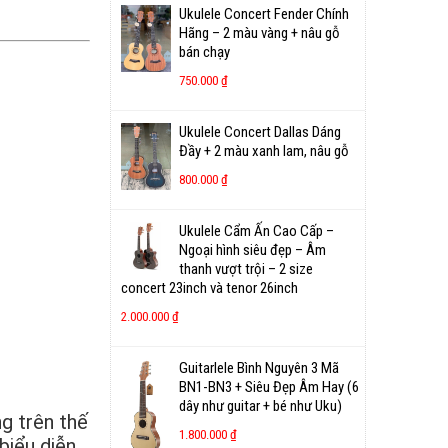
Ukulele Concert Fender Chính
Hãng – 2 màu vàng + nâu gỗ
bán chạy
750.000
₫
Ukulele Concert Dallas Dáng
Đầy + 2 màu xanh lam, nâu gỗ
800.000
₫
Ukulele Cẩm Ấn Cao Cấp –
Ngoại hình siêu đẹp – Âm
thanh vượt trội – 2 size
concert 23inch và tenor 26inch
2.000.000
₫
Guitarlele Bình Nguyên 3 Mã
BN1-BN3 + Siêu Đẹp Âm Hay (6
dây như guitar + bé như Uku)
g trên thế
1.800.000
₫
biểu diễn