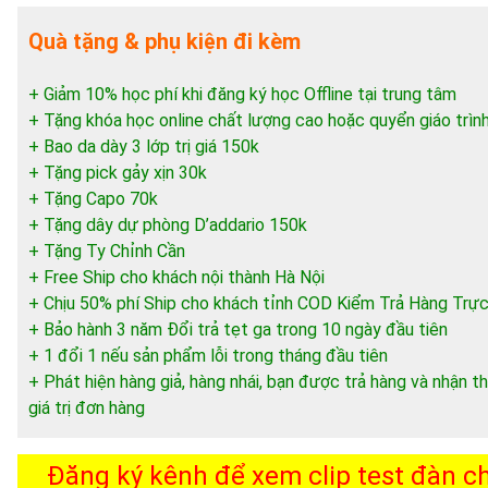
Quà tặng & phụ kiện đi kèm
+ Giảm 10% học phí khi đăng ký học Offline tại trung tâm
+ Tặng khóa học online chất lượng cao hoặc quyển giáo trìn
+ Bao da dày 3 lớp trị giá 150k
+ Tặng pick gảy xịn 30k
+ Tặng Capo 70k
+ Tặng dây dự phòng D’addario 150k
+ Tặng Ty Chỉnh Cần
+ Free Ship cho khách nội thành Hà Nội
+ Chịu 50% phí Ship cho khách tỉnh COD Kiểm Trả Hàng Trực
+ Bảo hành 3 năm Đổi trả tẹt ga trong 10 ngày đầu tiên
+ 1 đổi 1 nếu sản phẩm lỗi trong tháng đầu tiên
+ Phát hiện hàng giả, hàng nhái, bạn được trả hàng và nhận
giá trị đơn hàng
Đăng ký kênh để xem clip test đàn chi