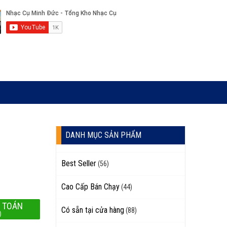
DANH MỤC SẢN PHẨM
Best Seller
(56)
Cao Cấp Bán Chạy
(44)
 TOÁN
Có sẵn tại cửa hàng
(88)
)