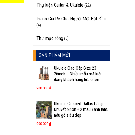
Phụ kiện Guitar & Ukulele
(22)
Piano Giá Rẻ Cho Người Mới Bắt Đầu
(4)
Thư mục rỗng
(7)
SẢN PHẨM MỚI
Ukulele Cao Cấp Size 23 –
26inch – Nhiều mẫu mã kiểu
dáng khách hàng lựa chọn
900.000
₫
Ukulele Concert Dallas Dáng
Khuyết Nhọn + 2 màu xanh lam,
nâu gỗ siêu đẹp
900.000
₫