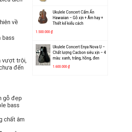
Ukulele Concert Cẩm Ấn
Hawaiian – Gỗ xịn + Âm hay +
hiên về
Thiết kế kiểu cách
1.500.000
₫
m bass
Ukulele Concert Enya Nova U –
Chất lượng Cacbon siêu xịn – 4
màu: xanh, trắng, hồng, đen
 vượt trội,
 chưa đến
1.600.000
₫
n gỗ đẹp
ble bass
ng chất âm