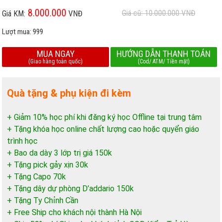
8.000.000
Giá cũ: 10.000.000
VNĐ
Giá KM:
VNĐ
Lượt mua:
999
MUA NGAY
HƯỚNG DẪN THANH TOÁN
(Giao hàng toàn quốc)
(Cod/ ATM/ Tiền mặt)
Quà tặng & phụ kiện đi kèm
+ Giảm 10% học phí khi đăng ký học Offline tại trung tâm
+ Tặng khóa học online chất lượng cao hoặc quyển giáo
trình học
+ Bao da dày 3 lớp trị giá 150k
+ Tặng pick gảy xịn 30k
+ Tặng Capo 70k
+ Tặng dây dự phòng D’addario 150k
+ Tặng Ty Chỉnh Cần
+ Free Ship cho khách nội thành Hà Nội