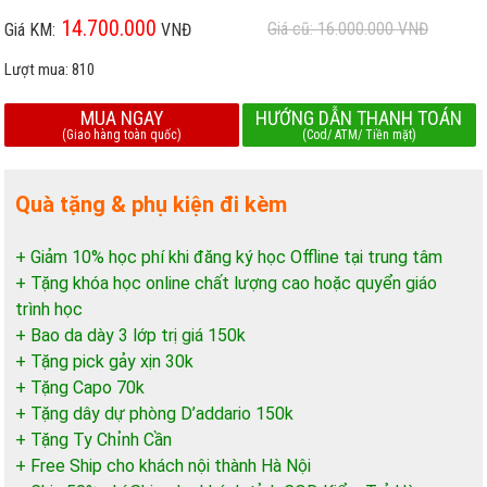
14.700.000
Giá cũ: 16.000.000
VNĐ
Giá KM:
VNĐ
Lượt mua:
810
MUA NGAY
HƯỚNG DẪN THANH TOÁN
(Giao hàng toàn quốc)
(Cod/ ATM/ Tiền mặt)
Quà tặng & phụ kiện đi kèm
+ Giảm 10% học phí khi đăng ký học Offline tại trung tâm
+ Tặng khóa học online chất lượng cao hoặc quyển giáo
trình học
+ Bao da dày 3 lớp trị giá 150k
+ Tặng pick gảy xịn 30k
+ Tặng Capo 70k
+ Tặng dây dự phòng D’addario 150k
+ Tặng Ty Chỉnh Cần
+ Free Ship cho khách nội thành Hà Nội