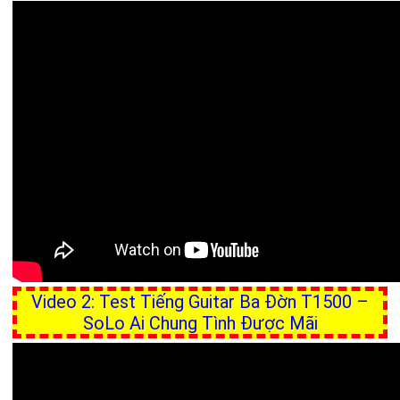
Video 2: Test Tiếng Guitar Ba Đờn T1500 –
SoLo Ai Chung Tình Được Mãi